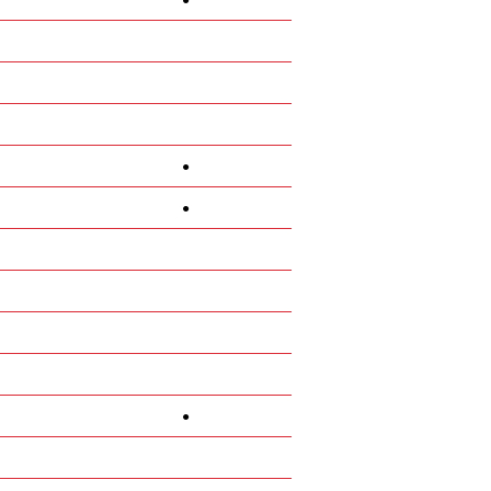
●
●
●