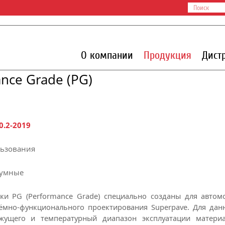
О компании
Продукция
Дист
nce Grade (PG)
0.2-2019
льзования
тумные
и PG (Performance Grade) специально созданы для автомо
ъёмно-функционального проектирования Superpave.
Для дан
яжущего и температурный диапазон эксплуатации матери