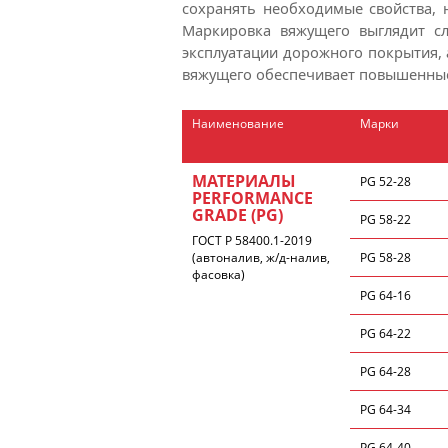
сохранять необходимые свойства, 
Маркировка вяжущего выглядит сл
эксплуатации дорожного покрытия, 
вяжущего обеспечивает повышенные
Наименование
Марки
МАТЕРИАЛЫ
PG 52-28
PERFORMANCE
GRADE (PG)
PG 58-22
ГОСТ Р 58400.1-2019
(автоналив, ж/д-налив,
PG 58-28
фасовка)
PG 64-16
PG 64-22
PG 64-28
PG 64-34
PG 64-40