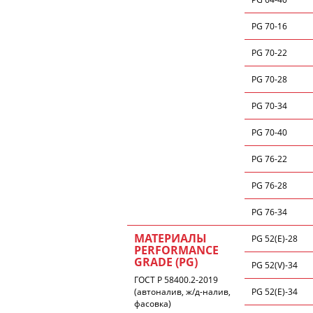
PG 70-16
PG 70-22
PG 70-28
PG 70-34
PG 70-40
PG 76-22
PG 76-28
PG 76-34
МАТЕРИАЛЫ
PG 52(E)-28
PERFORMANCE
GRADE (PG)
PG 52(V)-34
ГОСТ Р 58400.2-2019
(автоналив, ж/д-налив,
PG 52(E)-34
фасовка)