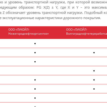
но и уровень транспортной нагрузки, при которой возмож
едующим образом: PG X(Z) ± Y, где X и Y – это максим
а Z обозначает уровень транспортной нагрузки. Подобный 
 эксплуатационные характеристики дорожного покрытия.
ООО «ЛУКОЙЛ-
ООО «ЛУКОЙЛ-
Нижегороднефтеоргсинтез»
Волгограднефтепереработк
●
●
●
●
●
●
●
●
●
●
●