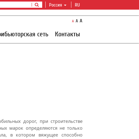
Россия
RU
A
A
A
рибьюторская сеть
Контакты
бильных дорог, при строительстве
ных марок определяются не только
ала, в котором вяжущее способно