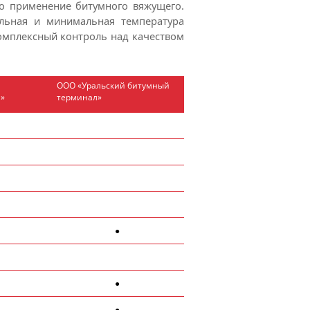
но применение битумного вяжущего.
альная и минимальная температура
комплексный контроль над качеством
ООО «Уральский битумный
а»
терминал»
●
●
●